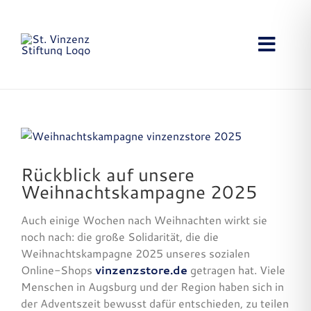
Zum
Inhalt
springen
Toggl
Navig
Startseite
Projekte
Zeige
grösseres
Aktuelles
Bild
Rückblick auf unsere
Weihnachtskampagne 2025
Stiftung
Auch einige Wochen nach Weihnachten wirkt sie
noch nach: die große Solidarität, die die
Anfahrt
Weihnachtskampagne 2025 unseres sozialen
Online-Shops
vinzenzstore.de
getragen hat. Viele
Kontakt
Menschen in Augsburg und der Region haben sich in
der Adventszeit bewusst dafür entschieden, zu teilen