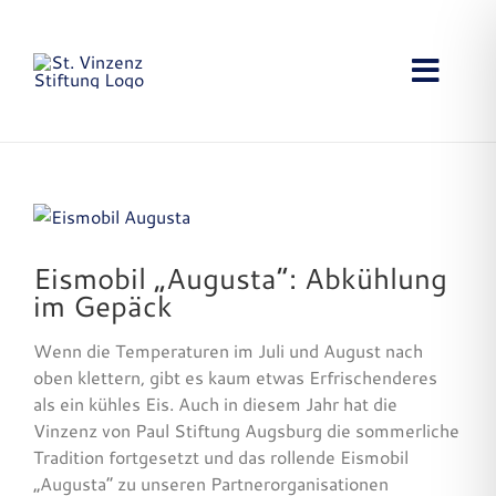
Zum
Inhalt
springen
Toggl
Navig
Startseite
Projekte
Zeige
grösseres
Aktuelles
Bild
Eismobil „Augusta“: Abkühlung
im Gepäck
Stiftung
Wenn die Temperaturen im Juli und August nach
oben klettern, gibt es kaum etwas Erfrischenderes
Anfahrt
als ein kühles Eis. Auch in diesem Jahr hat die
Vinzenz von Paul Stiftung Augsburg die sommerliche
Kontakt
Tradition fortgesetzt und das rollende Eismobil
„Augusta“ zu unseren Partnerorganisationen